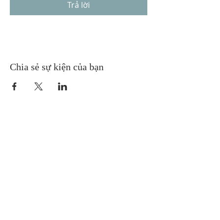
Trả lời
Chia sẻ sự kiện của bạn
Gretna United Methodist Church
1309 Whitney Avenue
Gretna, Louisiana 70056
504-366-6685