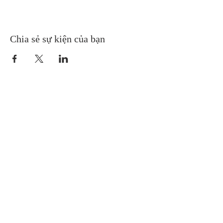
Chia sẻ sự kiện của bạn
Gretna United Methodist Church
1309 Whitney Avenue
Gretna, Louisiana 70056
504-366-6685
Church Directory