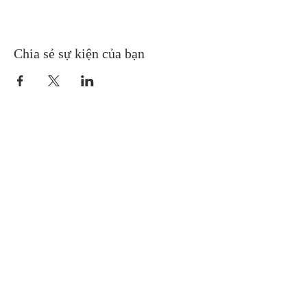
Chia sẻ sự kiện của bạn
Gretna United Methodist Church
1309 Whitney Avenue
Gretna, Louisiana 70056
504-366-6685
Church Directory