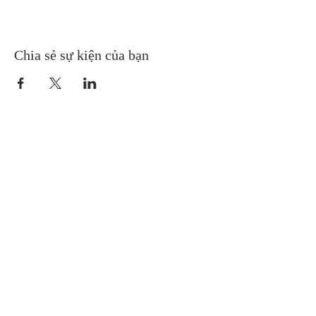
Chia sẻ sự kiện của bạn
Gretna United Methodist Church
1309 Whitney Avenue
Gretna, Louisiana 70056
504-366-6685
Church Directory