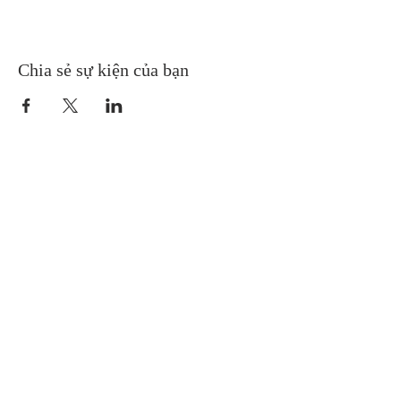
Chia sẻ sự kiện của bạn
Gretna United Methodist Church
1309 Whitney Avenue
Gretna, Louisiana 70056
504-366-6685
Church Directory