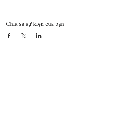
Chia sẻ sự kiện của bạn
Gretna United Methodist Church
1309 Whitney Avenue
Gretna, Louisiana 70056
504-366-6685
Church Directory