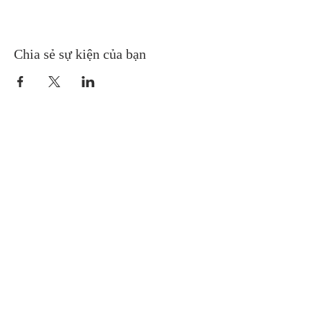
Chia sẻ sự kiện của bạn
Gretna United Methodist Church
1309 Whitney Avenue
Gretna, Louisiana 70056
504-366-6685
Church Directory