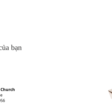
 của bạn
OFFICE HOURS
 Church
Monday-
ue
Thursday
056
9 am-3 pm