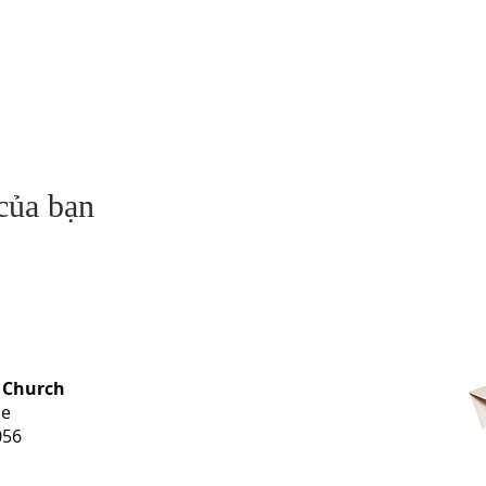
 của bạn
OFFICE HOURS
 Church
Monday-
ue
Thursday
056
9 am-3 pm