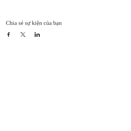
Chia sẻ sự kiện của bạn
Gretna United Methodist Church
1309 Whitney Avenue
Gretna, Louisiana 70056
504-366-6685
Church Directory