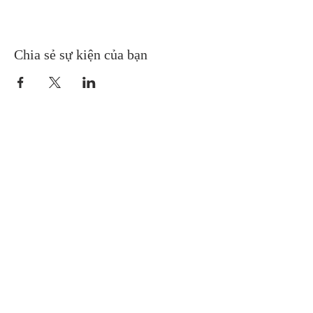
Chia sẻ sự kiện của bạn
Gretna United Methodist Church
1309 Whitney Avenue
Gretna, Louisiana 70056
504-366-6685
Church Directory