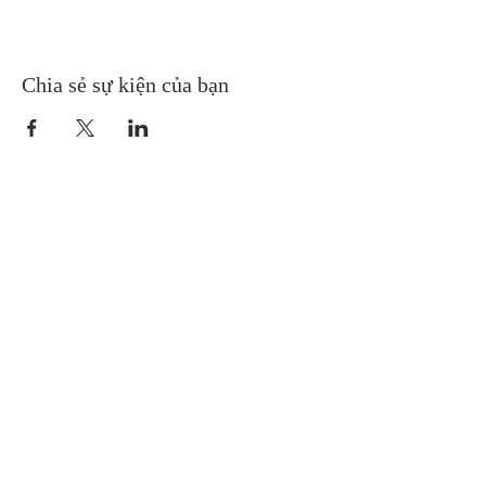
Chia sẻ sự kiện của bạn
Gretna United Methodist Church
1309 Whitney Avenue
Gretna, Louisiana 70056
504-366-6685
Church Directory