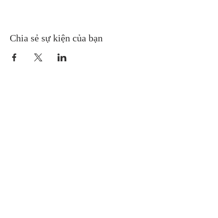
Chia sẻ sự kiện của bạn
Gretna United Methodist Church
1309 Whitney Avenue
Gretna, Louisiana 70056
504-366-6685
Church Directory