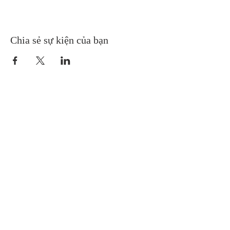
Chia sẻ sự kiện của bạn
Gretna United Methodist Church
1309 Whitney Avenue
Gretna, Louisiana 70056
504-366-6685
Church Directory