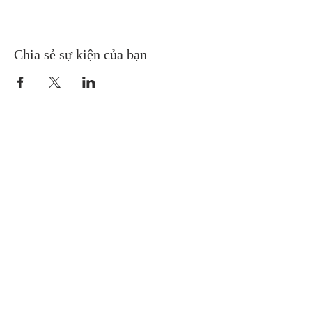
Chia sẻ sự kiện của bạn
Gretna United Methodist Church
1309 Whitney Avenue
Gretna, Louisiana 70056
504-366-6685
Church Directory