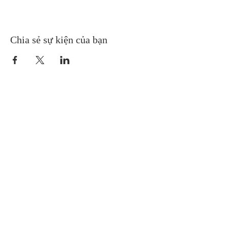
Chia sẻ sự kiện của bạn
Gretna United Methodist Church
1309 Whitney Avenue
Gretna, Louisiana 70056
504-366-6685
Church Directory