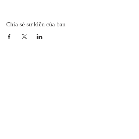
Chia sẻ sự kiện của bạn
Gretna United Methodist Church
1309 Whitney Avenue
Gretna, Louisiana 70056
504-366-6685
Church Directory