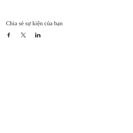
Chia sẻ sự kiện của bạn
Gretna United Methodist Church
1309 Whitney Avenue
Gretna, Louisiana 70056
504-366-6685
Church Directory