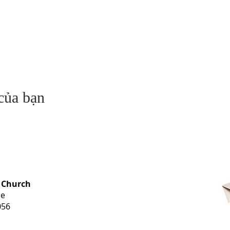
 của bạn
OFFICE HOURS
 Church
Monday-
ue
Thursday
056
9 am-3 pm