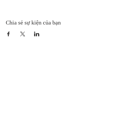
Chia sẻ sự kiện của bạn
Gretna United Methodist Church
1309 Whitney Avenue
Gretna, Louisiana 70056
504-366-6685
Church Directory