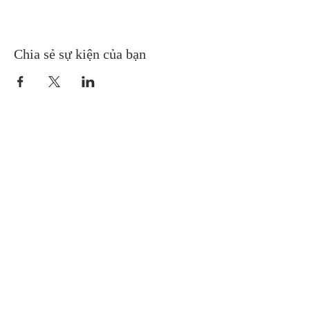
Chia sẻ sự kiện của bạn
Gretna United Methodist Church
1309 Whitney Avenue
Gretna, Louisiana 70056
504-366-6685
Church Directory