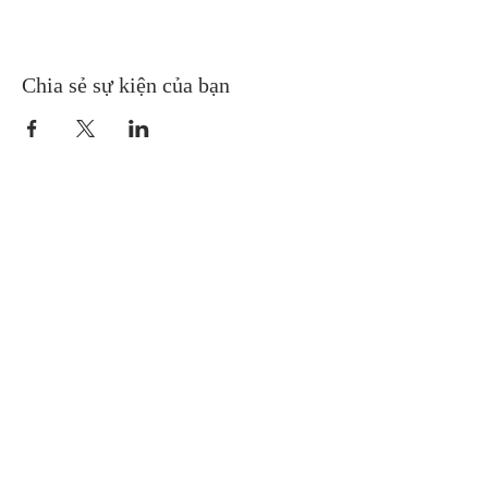
Chia sẻ sự kiện của bạn
Gretna United Methodist Church
1309 Whitney Avenue
Gretna, Louisiana 70056
504-366-6685
Church Directory