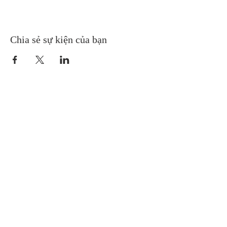
Chia sẻ sự kiện của bạn
Gretna United Methodist Church
1309 Whitney Avenue
Gretna, Louisiana 70056
504-366-6685
Church Directory