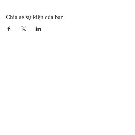
Chia sẻ sự kiện của bạn
Gretna United Methodist Church
1309 Whitney Avenue
Gretna, Louisiana 70056
504-366-6685
Church Directory
Gretna United Methodist Preschool (GUMP)